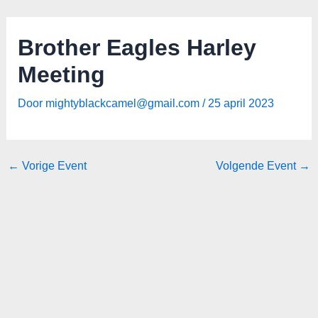
Spring
Bericht
naar
navigatie
Brother Eagles Harley
de
inhoud
Meeting
Door
mightyblackcamel@gmail.com
/
25 april 2023
←
Vorige Event
Volgende Event
→