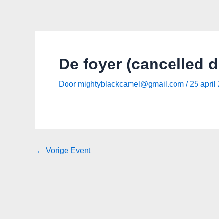
Spring
Bericht
naar
navigatie
de
inhoud
De foyer (cancelled d
Door
mightyblackcamel@gmail.com
/
25 april
←
Vorige Event