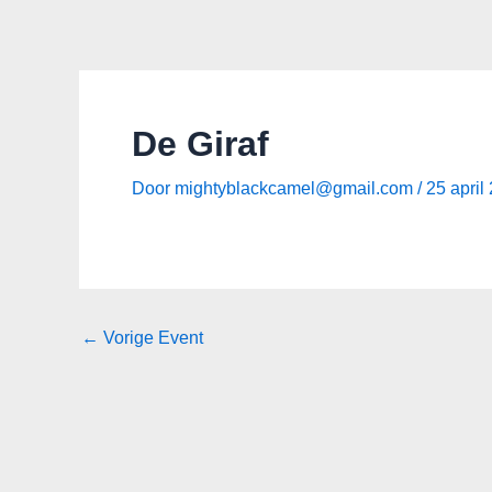
Spring
Bericht
naar
navigatie
de
inhoud
De Giraf
Door
mightyblackcamel@gmail.com
/
25 april
←
Vorige Event