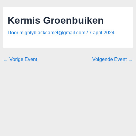
Spring
Bericht
naar
navigatie
Kermis Groenbuiken
de
inhoud
Door
mightyblackcamel@gmail.com
/
7 april 2024
←
Vorige Event
Volgende Event
→