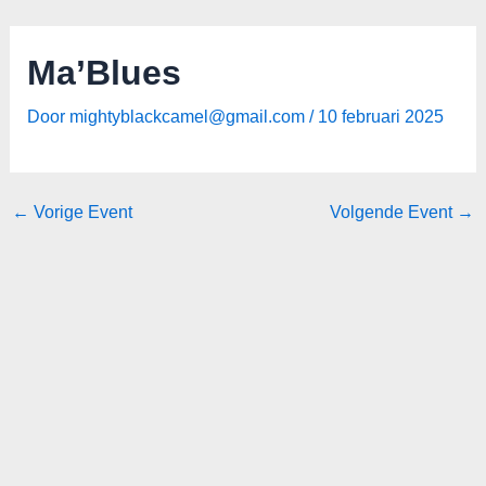
Spring
Bericht
naar
navigatie
Ma’Blues
de
inhoud
Door
mightyblackcamel@gmail.com
/
10 februari 2025
←
Vorige Event
Volgende Event
→