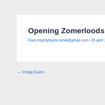
Spring
Bericht
naar
navigatie
de
inhoud
Opening Zomerloods
Door
mightyblackcamel@gmail.com
/
29 april
←
Vorige Event